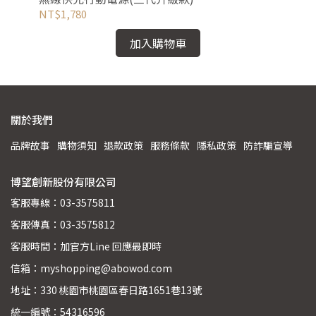
NT$1,780
NT
加入購物車
關於我們
品牌故事
購物須知
退款政策
服務條款
隱私政策
防詐騙宣導
博望創新股份有限公司
客服專線：03-3575811
客服傳真：03-3575812
客服時間：加官方Line 回應最即時
信箱：myshopping@abowod.com
地址：330 桃園市桃園區春日路1651巷13號
統一編號：54316596