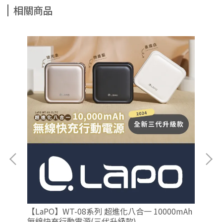
相關商品
能沖
【LaPO】WT-08系列 超進化八合一 10000mAh
【
無線快充行動電源(三代升級款)