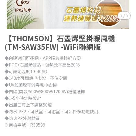
1
/
3
【THOMSON】石墨烯壁掛暖風機
(TM-SAW35FW) -WiFi聯網版
◆內建WiFi可連網，APP遠端操控好方便
◆PTC+石墨烯發熱，發熱效率高出20%
◆可設定溫度10-40度C
◆140度可翻轉毛巾架，不佔空間
◆UV殺菌燈可消毒毛巾衣物
◆四段(間歇/500W/800W/1200W)檔位選擇
◆1-5小時定時設定
◆出風口可上下調整50度
◆防水IPX2，可臥室、可浴室、可吊掛多功能使用
◆防火PP外殼材質
※商檢字號：R33599