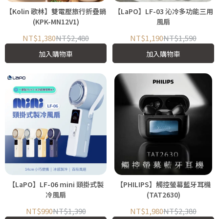
【Kolin 歌林】雙電壓旅行折疊鍋
【LaPO】LF-03 沁冷多功能三用
(KPK-MN12V1)
風扇
NT$1,380
NT$2,480
NT$1,190
NT$1,590
加入購物車
加入購物車
【LaPO】LF-06 mini 頸掛式製
【PHILIPS】觸控螢幕藍牙耳機
冷風扇
(TAT2630)
NT$990
NT$1,390
NT$1,980
NT$2,380