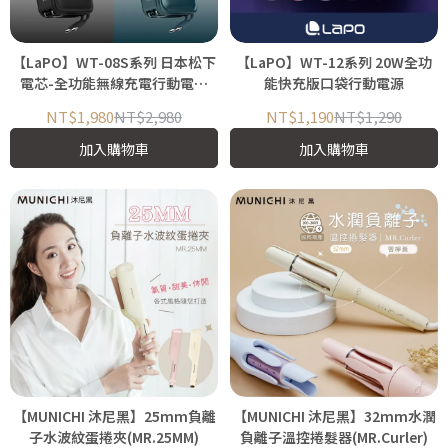
【LaPO】WT-08S系列 日本松下
【LaPO】WT-12系列 20W全功
電芯-全功能無線充電行動電源
能快充版口袋行動電源
(3.5代再進化款)
NT$1,980
NT$2,980
NT$1,190
NT$1,290
加入購物車
加入購物車
【MUNICHI 沐尼黑】25mm負離
【MUNICHI 沐尼黑】32mm水潤
子水波紋蛋捲夾(MR.25MM)
負離子溫控捲髮器(MR.Curler)