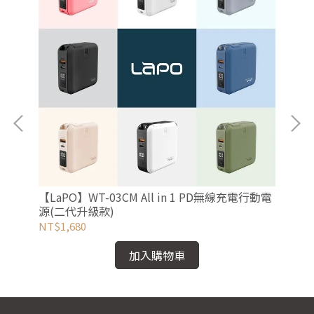
【LaPO】WT-03CM All in 1 PD無線充電行動電
【
源(二代升級款)
動
NT$1,680
NT
加入購物車