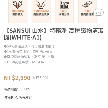
1
/
1
【SANSUI 山水】特務淨-高壓織物清潔
機(WHITE-A1)
◆50℃高溫溶漬，可分離油性重汙
◆1秒雙向自清潔，自動洗更省事
◆可深透織物8CM，高壓噴注洗淨
※BSMI商檢字號：R51434
NT$2,990
NT$5,990
商品編號:
SS0005
供貨狀況:
尚有庫存