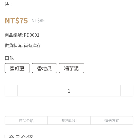
待！
NT$75
NT$85
商品編號:
PD0001
供貨狀況:
尚有庫存
口味
蜜紅豆
香地瓜
糯芋泥
商品介紹
規格說明
運送方式