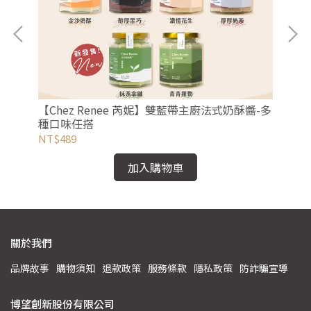
【C
【Chez Renee 芮妮】雙藍帶主廚法式奶酥醬-多
奶
種口味任搭
NT
NT$489
加入購物車
關於我們
品牌故事
購物須知
退款政策
服務條款
隱私政策
防詐騙宣導
博望創新股份有限公司