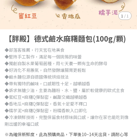
1
/
1
【胖殿】德式鹼水麻糬麵包(100g/顆)
◆部落客推薦，行天宮在地美食
◆堅持手工製作，滿足每一個挑惕的味蕾
◆獨創自製水果葡萄菌種，用七天養一顆有生命的酵母
◆好消化不易脹氣，自然發酵讓腸胃更輕鬆
◆鹼水麵包源自德國傳統烘焙技法
◆帶有獨特的鹹味，口感韌性十足，越嚼越香
◆訴求無糖少油，主要為麵粉、水、鹽，屬於較健康的歐式主食
◆蜜紅豆+麻糬Q彈黏密，鹹甜交織越嚼越香
◆香地瓜+麻糬Q彈黏密，香氣十足愛不釋口
◆糯芋泥+麻糬Q彈黏密，粉糯香軟入口即化
◆冷凍鎖鮮技術，完整保留食材原味與口感，讓你在家也能吃到像
剛出爐的幸福口感
※為確保新鮮度，此為預購商品，下單後10~14天出貨，請耐心等