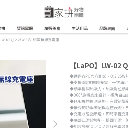
血拼
資訊電器
精選美食
生活用品
品牌專館
LW-02 Qi2 25W 3合1磁吸無線充電座
【LaPO】LW-02 
◆通過WPC官方測試，Qi2 2
◆支援3裝置同時充電，一次滿
◆精準穩固磁吸力，磁吸對位精
◆360°旋轉底座設計，視角自
◆FOD異物偵測合格，有效辨識
◆優秀的功率調配與溫控表現，
◆充電狀態指示燈，即時掌握充
◆底部止滑矽膠墊，穩固防滑、
◆相容多款 Qi／Qi2 無線充電