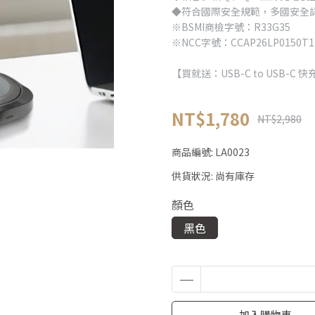
◆符合國際安全規範，多國安全
※BSMI商檢字號：R33G35
※NCC字號：CCAP26LP0150T1
【買就送：USB-C to USB-C 
NT$1,780
NT$2,980
商品編號:
LA0023
供貨狀況:
尚有庫存
顏色
黑色
加入購物車