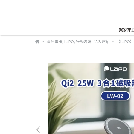
買家來
資訊電器
,
LaPO
,
行動週邊
,
品牌專館
【LaPO】