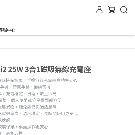
客服中心
Qi2 25W 3合1磁吸無線充電座
5W無線快充認證，手機無線充電最高功率25W
足手機、智慧手錶、無線耳機
準，充電穩定不滑落，放上即充
由調整，個人使用或分享畫面都方便
金屬異物，避免誤充與過熱風險
充電效率高、溫度穩定，長時間使用更安心
電狀態
減震保護，桌面操作更安心
裝置，高相容性