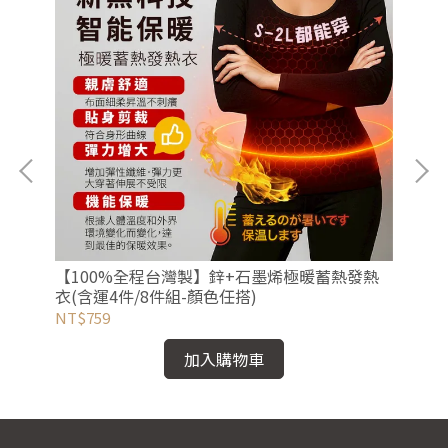
【100%全程台灣製】鋅+石墨烯極暖蓄熱發熱
【
衣(含運4件/8件組-顏色任搭)
NT$759
NT
加入購物車