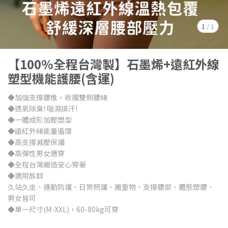
1
/
1
【100%全程台灣製】石墨烯+遠紅外線
塑型機能護腰(含運)
◆加強支撐腰椎，收攏雙側腰線
◆透氣除臭! 吸濕排汗!
◆一體成形加壓塑型
◆遠紅外線能量循環
◆高支撐減壓保護
◆高彈性男女適穿
◆全程台灣織造安心穿著
◆適用族群
久站久坐、運動防護、日常照護、搬重物、支撐腰部、體態塑腰、
男女皆可
◆單一尺寸(M-XXL)，60-80kg可穿