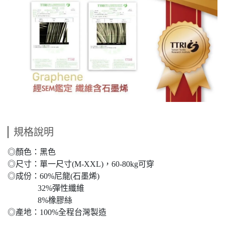
規格說明
◎顏色：黑色
◎尺寸：單一尺寸(M-XXL)，60-80kg可穿
◎成份：60%尼龍(石墨烯)
32%彈性纖維
8%橡膠絲
◎產地：100%全程台灣製造