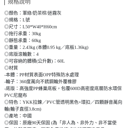
規格說明
◎顏色：軍綠/奶茶棕/迷霧灰
◎規格：L號
◎尺寸：L50*W40*H60cm
◎拖行承重：30kg
◎靜態承重：60kg
◎重量：2.43kg (本體0.95 kg／底板1.36kg)
◎底版滾輪數：4
◎可容納的體積(公升數)：60L
◎材質
-本體：PP材質表面OPP特殊防水處理
-輪子：360度萬向不銹鋼輪外覆橡膠
-底版：高強度PP蜂巢底板，包覆600D高密度底層防水環保
PVC尼龍布
◎特色：YKK拉錬／PVC管透明黑色+環扣／四顆靜音萬向
輪(輪子直徑3.8cm)
◎產地：中國
◎保固：原廠90天保固 (為「非人為、非外力、非不當使