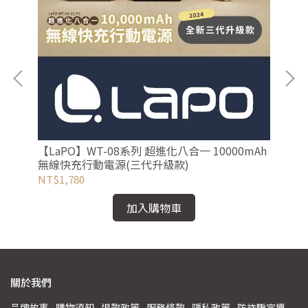
控捲
【LaPO】WT-08系列 超進化八合一 10000mAh
【
無線快充行動電源(三代升級款)
動
NT$1,780
NT
加入購物車
關於我們
品牌故事
購物須知
退款政策
服務條款
隱私政策
防詐騙宣導