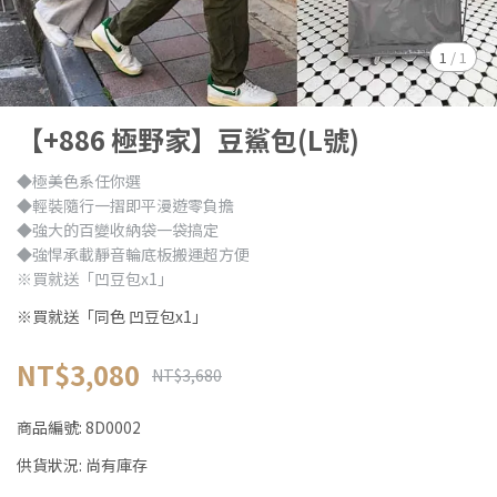
1
/
1
【+886 極野家】豆鯊包(L號)
◆極美色系任你選
◆輕裝隨行一摺即平漫遊零負擔
◆強大的百變收納袋一袋搞定
◆強悍承載靜音輪底板搬運超方便
※買就送「凹豆包x1」
※買就送「同色 凹豆包x1」
NT$3,080
NT$3,680
商品編號:
8D0002
供貨狀況:
尚有庫存